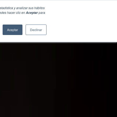
stadística y analizar sus hábitos
edes hacer clic en
para
Aceptar
Aceptar
Declinar