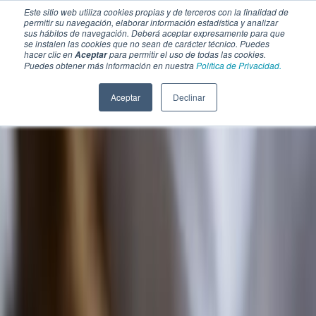
Este sitio web utiliza cookies propias y de terceros con la finalidad de
permitir su navegación, elaborar información estadística y analizar
sus hábitos de navegación. Deberá aceptar expresamente para que
se instalen las cookies que no sean de carácter técnico. Puedes
hacer clic en
para permitir el uso de todas las cookies.
Aceptar
Puedes obtener más información en nuestra
Política de Privacidad.
Aceptar
Declinar
SECCIONES
EBOOKS
MULTIMEDIA
NEWSLETTERS
EVENTO
BOLSA DE TRABAJO
Soluciones y tecnología alimentaria
Bebidas
Lácteos y derivados
Panificación y snacks
Cárnicos y alternativas plant-based
Confitería