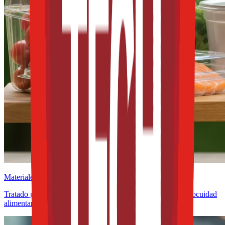
Materiales
Tratado global sobre plásticos: ALAIAB pide proteger la inocuidad
alimentaria