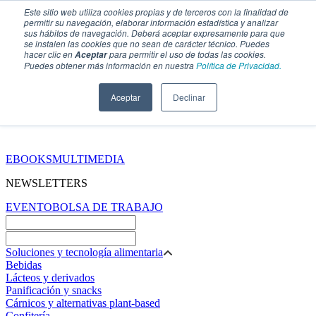
Este sitio web utiliza cookies propias y de terceros con la finalidad de
permitir su navegación, elaborar información estadística y analizar
sus hábitos de navegación. Deberá aceptar expresamente para que
se instalen las cookies que no sean de carácter técnico. Puedes
hacer clic en
para permitir el uso de todas las cookies.
Aceptar
Puedes obtener más información en nuestra
Política de Privacidad.
Aceptar
Declinar
SECCIONES
EBOOKS
MULTIMEDIA
NEWSLETTERS
EVENTO
BOLSA DE TRABAJO
Soluciones y tecnología alimentaria
Bebidas
Lácteos y derivados
Panificación y snacks
Cárnicos y alternativas plant-based
Confitería