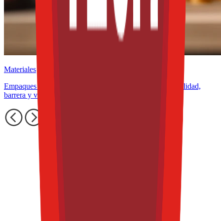
Materiales
Empaques flexibles para snacks: cómo equilibrar reciclabilidad,
barrera y vida útil