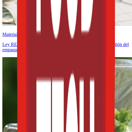
Materiales
Ley REP en América Latina: cómo cambia el diseño y la gestión del
empaque alimentario