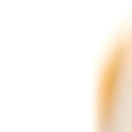
Suplementos alimenticios
Métodos de control y regulaciones
Seguridad e inocuidad alimentaria
Normatividad y regulaciones
Packaging y procesamiento
Materiales
Diseño e innovación
Envasado y procesamiento
Ebooks
Multimedia
Newsletters
Evento
Bolsa de trabajo