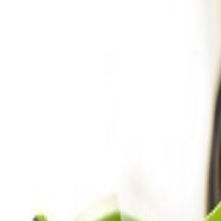
Cárnicos y alternativas plant-based
Desarrollan alternativas de pescado a base de plantas