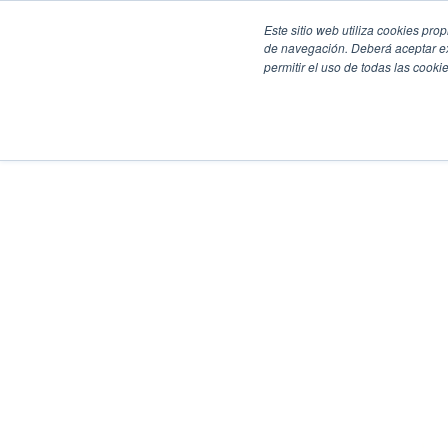
Este sitio web utiliza cookies pro
de navegación. Deberá aceptar ex
permitir el uso de todas las coo
SECCIONES
EBOOKS
MULTIMEDIA
NEWSLETTERS
EVENTO
BOLSA DE TRABAJO
Soluciones y tecnología alimentaria
Bebidas
Lácteos y derivados
Panificación y snacks
Cárnicos y alternativas plant-based
Confitería