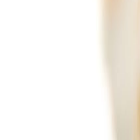
Resultado de búsqueda:
pescado
Cárnicos y alternativas plant-based
Desarrollan proteínas vegetales para elaborar pescado a base de plant