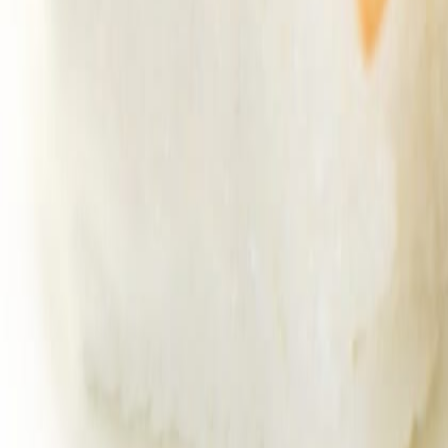
Envasado y procesamiento
¿Cómo prolongar la vida útil del aceite de fritura industrial? Conoce 