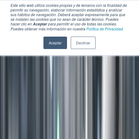
Este sitio web utiliza cookies propias y de terceros con la finalidad de
permitir su navegación, elaborar información estadística y analizar
sus hábitos de navegación. Deberá aceptar expresamente para que
se instalen las cookies que no sean de carácter técnico. Puedes
hacer clic en
para permitir el uso de todas las cookies.
Aceptar
Puedes obtener más información en nuestra
Política de Privacidad.
Aceptar
Declinar
SECCIONES
EBOOKS
MULTIMEDIA
NEWSLETTERS
EVENTO
BOLSA DE TRABAJO
Soluciones y tecnología alimentaria
Bebidas
Lácteos y derivados
Panificación y snacks
Cárnicos y alternativas plant-based
Confitería