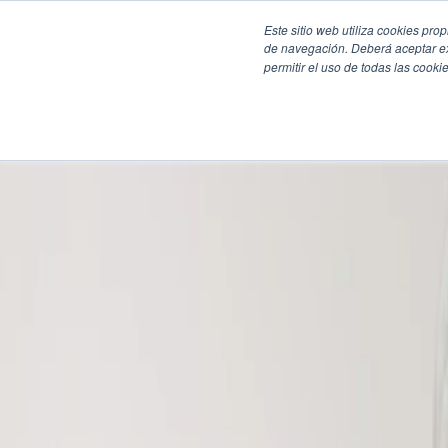
Este sitio web utiliza cookies pro
de navegación. Deberá aceptar ex
permitir el uso de todas las coo
SECCIONES
EBOOKS
MULTIMEDIA
NEWSLETTERS
EVENTO
BOLSA DE TRABAJO
Soluciones y tecnología alimentaria
Bebidas
Lácteos y derivados
Panificación y snacks
Cárnicos y alternativas plant-based
Confitería