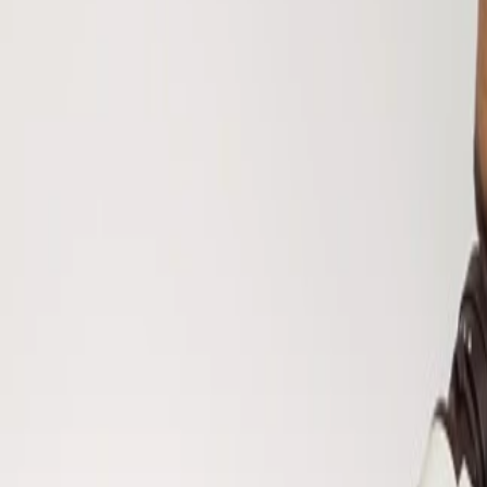
Resultado de búsqueda:
gestion
Seguridad e inocuidad alimentaria
Protegiendo a los consumidores: una guía y enfoque práctico para la g