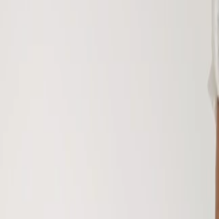
Suplementos alimenticios
Métodos de control y regulaciones
Seguridad e inocuidad alimentaria
Normatividad y regulaciones
Packaging y procesamiento
Materiales
Diseño e innovación
Envasado y procesamiento
Ebooks
Multimedia
Newsletters
Evento
Bolsa de trabajo