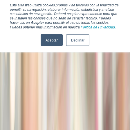
Este sitio web utiliza cookies propias y de terceros con la finalidad de
permitir su navegación, elaborar información estadística y analizar
sus hábitos de navegación. Deberá aceptar expresamente para que
se instalen las cookies que no sean de carácter técnico. Puedes
hacer clic en
para permitir el uso de todas las cookies.
Aceptar
Puedes obtener más información en nuestra
Política de Privacidad.
Aceptar
Declinar
SECCIONES
EBOOKS
MULTIMEDIA
NEWSLETTERS
EVENTO
BOLSA DE TRABAJO
Soluciones y tecnología alimentaria
Bebidas
Lácteos y derivados
Panificación y snacks
Cárnicos y alternativas plant-based
Confitería