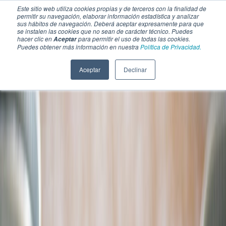
Este sitio web utiliza cookies propias y de terceros con la finalidad de
permitir su navegación, elaborar información estadística y analizar
sus hábitos de navegación. Deberá aceptar expresamente para que
se instalen las cookies que no sean de carácter técnico. Puedes
hacer clic en
para permitir el uso de todas las cookies.
Aceptar
Puedes obtener más información en nuestra
Política de Privacidad.
Aceptar
Declinar
SECCIONES
EBOOKS
MULTIMEDIA
NEWSLETTERS
EVENTO
BOLSA DE TRABAJO
Soluciones y tecnología alimentaria
Bebidas
Lácteos y derivados
Panificación y snacks
Cárnicos y alternativas plant-based
Confitería