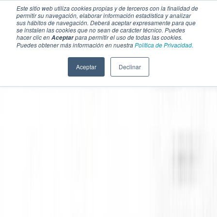
Este sitio web utiliza cookies propias y de terceros con la finalidad de
permitir su navegación, elaborar información estadística y analizar
sus hábitos de navegación. Deberá aceptar expresamente para que
se instalen las cookies que no sean de carácter técnico. Puedes
hacer clic en
para permitir el uso de todas las cookies.
Aceptar
Puedes obtener más información en nuestra
Política de Privacidad.
Aceptar
Declinar
SECCIONES
EBOOKS
MULTIMEDIA
NEWSLETTERS
EVENTO
BOLSA DE TRABAJO
Soluciones y tecnología alimentaria
Bebidas
Lácteos y derivados
Panificación y snacks
Cárnicos y alternativas plant-based
Confitería