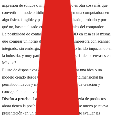
impresión de sólidos o impresión 3D que no es otra cosa más que
convertir un modelo tridimensional creado en una computadora en
algo físico, tangible y palpable para ser analizado, probado y por
qué no, hasta utilizado en condiciones normales del comprador.
La posibilidad de contar con una impresora 3D en casa es la misma
que comprar un horno de microondas o una impresora con scanner
integrado, sin embargo, esta tecnología ¿cómo ha ido impactando en
la industria, y muy particularmente en la industria de los envases en
México?
El uso de dispositivos que permiten materializar una idea o un
modelo creado desde un programa de diseño tridimensional ha
permitido nuevos y mejores alcances en la fase de creación y
concepción de nuevos productos y servicios:
Diseño a prueba.
Las áreas de diseño e ingeniería de productos
ahora tienen la posibilidad de convertir un envase nuevo (o nueva
presentación) en un modelo real final que permite evaluar las