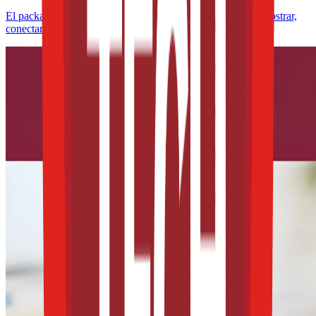
El packaging ya no solo protege alimentos: ahora debe demostrar,
conectar y convencer