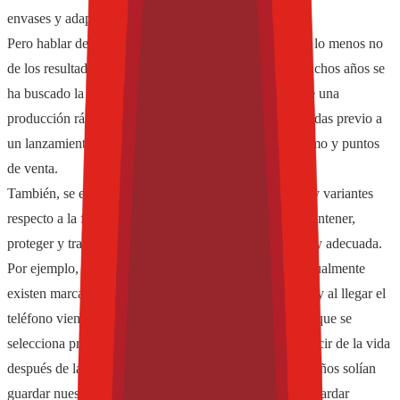
envases y adaptabilidad en la línea de producción.
Pero hablar de esta tecnología no es algo nuevo, o por lo menos no
de los resultados que ahora podemos tener, durante muchos años se
ha buscado la forma disponer de las primeras piezas de una
producción rápidamente y a bajo costo para ser analizadas previo a
un lanzamiento o a un pilotaje en los centros de consumo y puntos
de venta.
También, se exploran hoy en día muchas aplicaciones y variantes
respecto a la función primordial de un envase que es contener,
proteger y transportar un producto de manera eficiente y adecuada.
Por ejemplo, las carcasas de los teléfonos celulares: actualmente
existen marcas que permiten hacer pedidos vía internet y al llegar el
teléfono viene acompañado de una protección impresa que se
selecciona previamente y hasta se personaliza; o qué decir de la vida
después de la vida útil del envase (como hace muchos años solían
guardar nuestros abuelos los “frascos” de vidrio para guardar