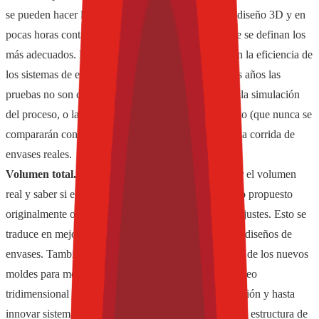
se pueden hacer los ajustes necesarios, modificar el diseño 3D y en
pocas horas contar con los nuevos envases hasta que se definan los
más adecuados. Esto puede tener un gran impacto en la eficiencia de
los sistemas de envasado, ya que desde hace muchos años las
pruebas no son completamente reales, o se destina a la simulación
del proceso, o las inversiones en moldes de bajo costo (que nunca se
compararán con una impresión) y las pruebas con una corrida de
envases reales.
Volumen total.
Los envases impresos permiten tener el volumen
real y saber si el diseño logrará mantener el contenido propuesto
originalmente o habría que hacer algunos pequeños ajustes. Esto se
traduce en mejores tiempos de respuesta para nuevos diseños de
envases. También, se hacen las aplicaciones impresas de los nuevos
moldes para mediante procesos de simulación y escaneo
tridimensional determinar la factibilidad de la producción y hasta
innovar sistemas de cierre, calcular espesores, tipos de estructura de