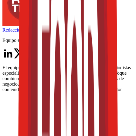
Redacción
THE FOOD TECH
Equipo editorial de contenidos
El equipo editorial de The Food Tech está integrado por periodistas
especializados en la industria de alimentos y bebidas. Su enfoque
combina análisis técnico, innovación tecnológica, tendencias de
negocio, nutrición, normatividad y packaging, para ofrecer
contenidos de alto valor dirigidos a los profesionales del sector.