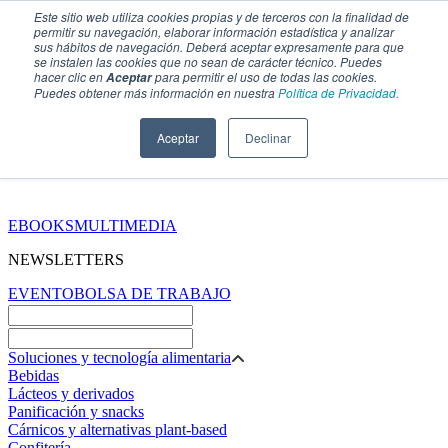
Este sitio web utiliza cookies propias y de terceros con la finalidad de
permitir su navegación, elaborar información estadística y analizar
sus hábitos de navegación. Deberá aceptar expresamente para que
se instalen las cookies que no sean de carácter técnico. Puedes
hacer clic en
para permitir el uso de todas las cookies.
Aceptar
Puedes obtener más información en nuestra
Política de Privacidad.
Aceptar
Declinar
SECCIONES
EBOOKS
MULTIMEDIA
NEWSLETTERS
EVENTO
BOLSA DE TRABAJO
Soluciones y tecnología alimentaria
Bebidas
Lácteos y derivados
Panificación y snacks
Cárnicos y alternativas plant-based
Confitería