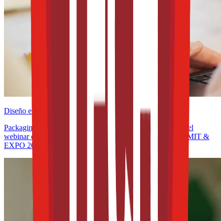
Diseño e innovación
Packaging y sostenibilidad en América Latina: participa en el
webinar de la WPO rumbo a THE FOOD TECH® | SUMMIT &
EXPO 2026