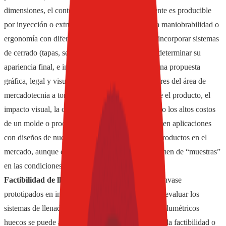
dimensiones, el contenido neto, si geométricamente es producible
por inyección o extrusión soplo, permite medir la maniobrabilidad o
ergonomía con diferentes usuarios, se le pueden incorporar sistemas
de cerrado (tapas, sellos, termo encogibles) para determinar su
apariencia final, e inclusive se logran vestir con una propuesta
gráfica, legal y visual que ayude a los colaboradores del área de
mercadotecnia a tomar las decisiones finales sobre el producto, el
impacto visual, la comunicación completa evitando los altos costos
de un molde o producción piloto. También, se hacen aplicaciones
con diseños de nuevos moldes o adecuaciones a productos en el
mercado, aunque éstos no logran dar un alto volumen de “muestras”
en las condiciones reales de formado de envases.
Factibilidad de llenado.
Los nuevos diseños de envase
prototipados en impresión tridimensional permiten evaluar los
sistemas de llenado in situ, es decir, teniendo los volumétricos
huecos se puede analizar en la línea de producción la factibilidad o