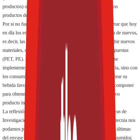
productos) o hasta las dobles o triples funciones que varios
productos del supermercado nos ofrecen.
Por si no fuera suficiente, también, es importante considerar que hoy
en día los envases desechados sirven como materia prima de nuevos,
es decir, las impresoras 3D ya tienen la capacidad de recibir nuevos
materiales, calibres y espesores para imprimir nuevas propuestas
(PET, PE). Esto debería ser cuestión de tiempo para que se
implemente y por tanto se trascienda no sólo en la industria, sino con
los consumidores finales que podrían ir a la tienda a comprar su
bebida favorita, y en lugar de tirar el envase, lograrlo descomponer
para obtener un filamento listo para ser aplicado a un nuevo
producto impreso; ¡asombroso!
La reflexión final está en función de los límites que las áreas de
Investigación y Desarrollo, Diseño, Ingeniería y Mercadotecnia nos
podamos poner; si bien es cierto que una de las funciones últimas
del envase es que el producto llegue intacto a nuestro consumidor,