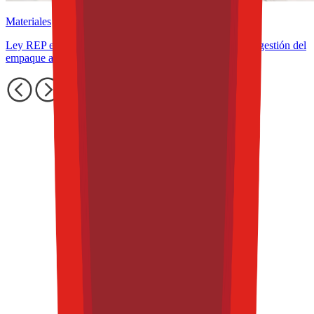
Materiales
Ley REP en América Latina: cómo cambia el diseño y la gestión del
empaque alimentario