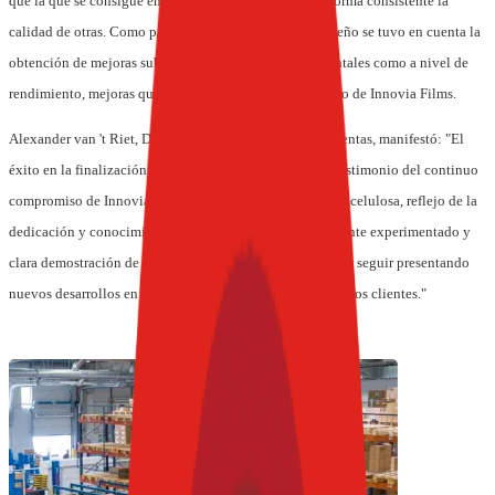
que la que se consigue en la actualidad y mejorará de forma consistente la
calidad de otras. Como parte integral del innovador diseño se tuvo en cuenta la
obtención de mejoras substanciales, tanto medioambientales como a nivel de
rendimiento, mejoras que reducirán la huella del carbono de Innovia Films.
Alexander van 't Riet, Director Global de Marketing y Ventas, manifestó: "El
éxito en la finalización de este importante proyecto es testimonio del continuo
compromiso de Innovia Films con las películas a base de celulosa, reflejo de la
dedicación y conocimientos de su equipo técnico altamente experimentado y
clara demostración de nuestro convencimiento y deseo de seguir presentando
nuevos desarrollos en la tecnología de la celulosa a nuestros clientes."