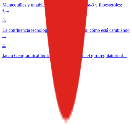
Mantequillas y untables funcionales con omega-3 y fitoesteroles:
el...
3
.
La confluencia tecnológica en la alimentación: cómo está cambiando
...
4
.
Japan Geographical Indication aplicada al té: el giro regulatorio d...