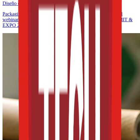
Diseño e innovación
Packaging y sostenibilidad en América Latina: participa en el
webinar de la WPO rumbo a THE FOOD TECH® | SUMMIT &
EXPO 2026