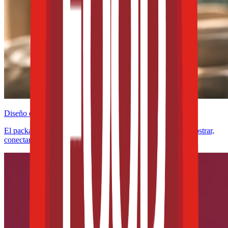
Diseño e innovación
El packaging ya no solo protege alimentos: ahora debe demostrar,
conectar y convencer