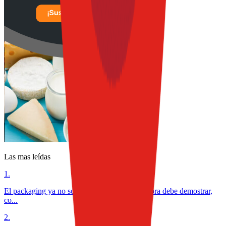
Las mas leídas
1
.
El packaging ya no solo protege alimentos: ahora debe demostrar,
co...
2
.