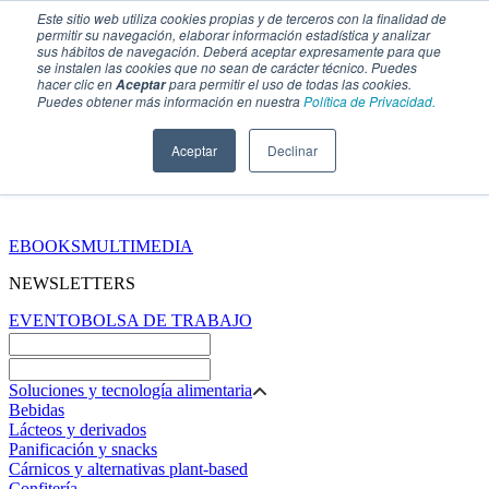
Este sitio web utiliza cookies propias y de terceros con la finalidad de
permitir su navegación, elaborar información estadística y analizar
sus hábitos de navegación. Deberá aceptar expresamente para que
se instalen las cookies que no sean de carácter técnico. Puedes
hacer clic en
para permitir el uso de todas las cookies.
Aceptar
Puedes obtener más información en nuestra
Política de Privacidad.
Aceptar
Declinar
SECCIONES
EBOOKS
MULTIMEDIA
NEWSLETTERS
EVENTO
BOLSA DE TRABAJO
Soluciones y tecnología alimentaria
Bebidas
Lácteos y derivados
Panificación y snacks
Cárnicos y alternativas plant-based
Confitería