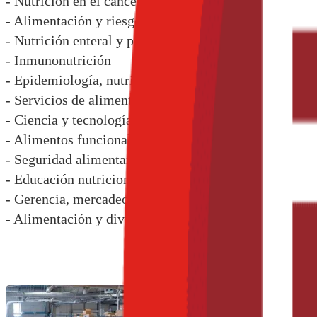
- Nutrición en el cáncer
- Alimentación y riesgo cardiovascular
- Nutrición enteral y parenteral
- Inmunonutrición
- Epidemiología, nutrición comunitaria y salud públic
- Servicios de alimentación y restauración colectiva
- Ciencia y tecnología de los alimentos
- Alimentos funcionales y nuevos alimentos
- Seguridad alimentaria
- Educación nutricional y tecnologías 2.0
- Gerencia, mercadeo y emprendimiento de la nutrici
- Alimentación y diversidad cultural