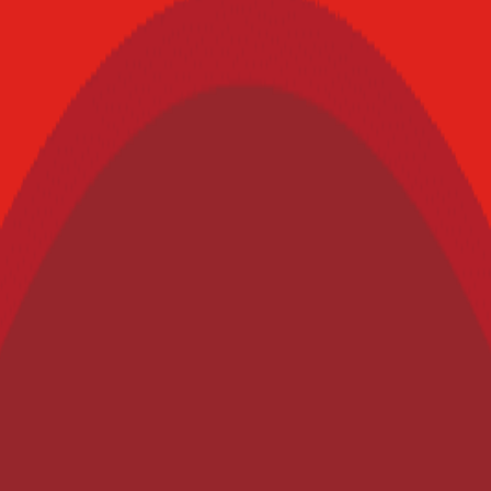
 - Investigación básica&nbsp; en alimentos y nutrición- Alimentación y