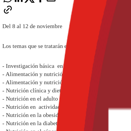
Del 8 al 12 de noviembre
Los temas que se tratarán en el congreso son:
- Investigación básica en alimentos y nutrición
- Alimentación y nutrición en el embarazo y la lactan
- Alimentación y nutrición en pediatría
- Nutrición clínica y dietoterapia del adulto
- Nutrición en el adulto mayor
- Nutrición en actividad física y deporte
- Nutrición en la obesidad
- Nutrición en la diabetes