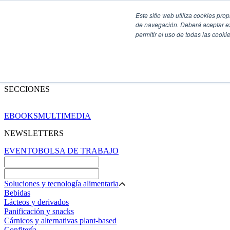
Este sitio web utiliza cookies pro
de navegación. Deberá aceptar ex
permitir el uso de todas las coo
SECCIONES
EBOOKS
MULTIMEDIA
NEWSLETTERS
EVENTO
BOLSA DE TRABAJO
Soluciones y tecnología alimentaria
Bebidas
Lácteos y derivados
Panificación y snacks
Cárnicos y alternativas plant-based
Confitería