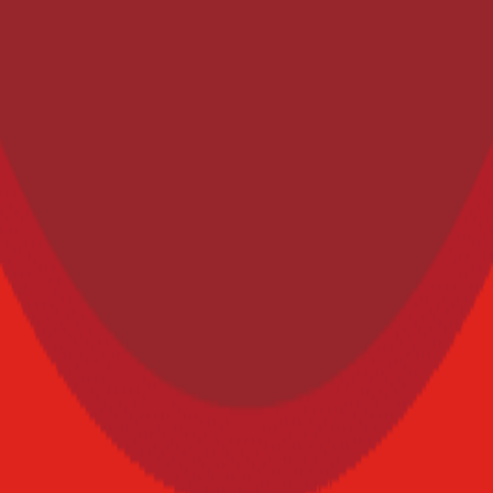
n. En los últimos 8 años ha enfocado sus conocimientos y competencias 