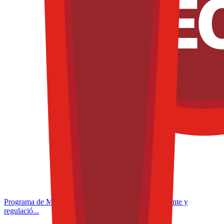
Programa de Microcertificación: Formulación inteligente y
regulació...