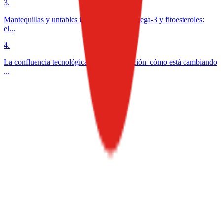
3
.
Mantequillas y untables funcionales con omega-3 y fitoesteroles:
el...
4
.
La confluencia tecnológica en la alimentación: cómo está cambiando
...