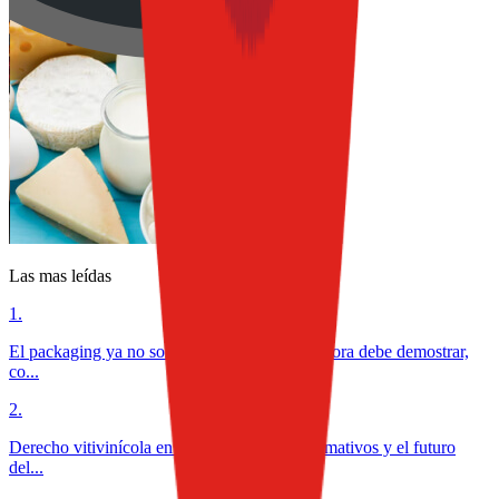
Las mas leídas
1
.
El packaging ya no solo protege alimentos: ahora debe demostrar,
co...
2
.
Derecho vitivinícola en México: desafíos normativos y el futuro
del...