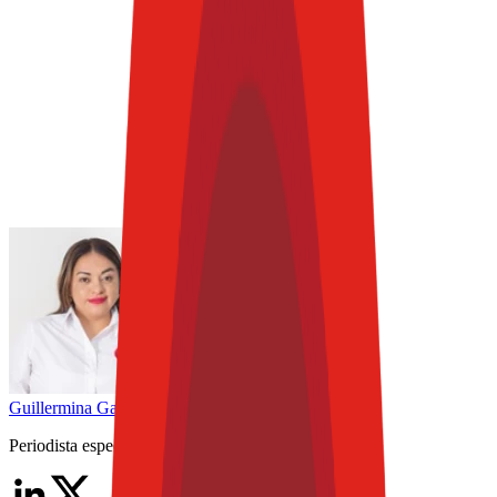
Guillermina
García
Periodista especializada Senior