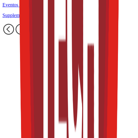
Eventos de la industria pasados
Supplements & Nutrition Congress at TFT S&E 2025