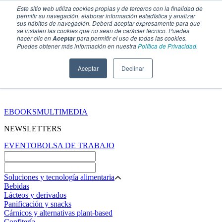
Este sitio web utiliza cookies propias y de terceros con la finalidad de
permitir su navegación, elaborar información estadística y analizar
sus hábitos de navegación. Deberá aceptar expresamente para que
se instalen las cookies que no sean de carácter técnico. Puedes
hacer clic en
para permitir el uso de todas las cookies.
Aceptar
Puedes obtener más información en nuestra
Política de Privacidad.
Aceptar
Declinar
SECCIONES
EBOOKS
MULTIMEDIA
NEWSLETTERS
EVENTO
BOLSA DE TRABAJO
Soluciones y tecnología alimentaria
Bebidas
Lácteos y derivados
Panificación y snacks
Cárnicos y alternativas plant-based
Confitería