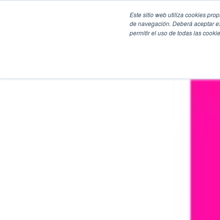
Este sitio web utiliza cookies pro
de navegación. Deberá aceptar ex
permitir el uso de todas las coo
SECCIONES
EBOOKS
MULTIMEDIA
NEWSLETTERS
EVENTO
BOLSA DE TRABAJO
Soluciones y tecnología alimentaria
Bebidas
Lácteos y derivados
Panificación y snacks
Cárnicos y alternativas plant-based
Confitería