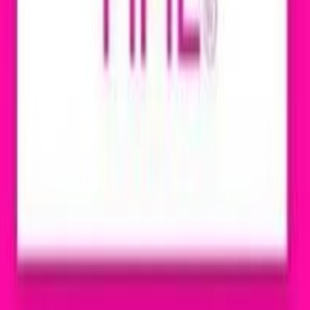
en las tecnologías y los procesos más vanguardistas de
 marcando la temporada con los
productos más novedosos
das por profesionales, expositores de talla internacion
 mercadotecnia y salud, entre otros.