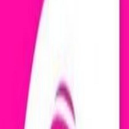
ías y los procesos más vanguardistas de un negocio sumamente dinámico