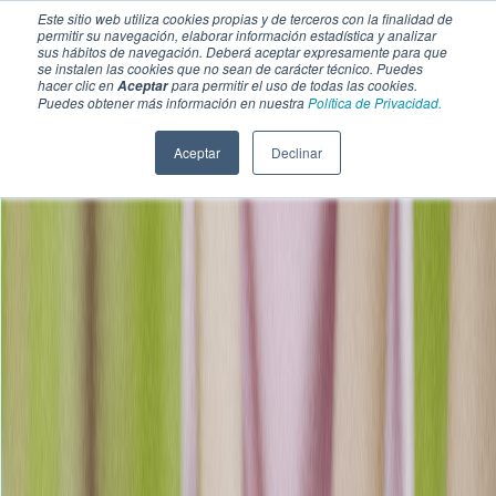
Este sitio web utiliza cookies propias y de terceros con la finalidad de
permitir su navegación, elaborar información estadística y analizar
sus hábitos de navegación. Deberá aceptar expresamente para que
se instalen las cookies que no sean de carácter técnico. Puedes
hacer clic en
para permitir el uso de todas las cookies.
Aceptar
Puedes obtener más información en nuestra
Política de Privacidad.
Aceptar
Declinar
SECCIONES
EBOOKS
MULTIMEDIA
NEWSLETTERS
EVENTO
BOLSA DE TRABAJO
Soluciones y tecnología alimentaria
Bebidas
Lácteos y derivados
Panificación y snacks
Cárnicos y alternativas plant-based
Confitería