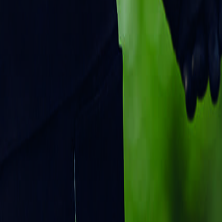
El nuevo informe de
Pesticide
Action
Network
(PAN)
,
El informe señala, que existe una amplia gama de
alt
maleza.
Existe una creencia errónea generalizada de que 
Sin embargo, como PAN lo
señala,
esta
creencia es fal
personas que lo emplean.