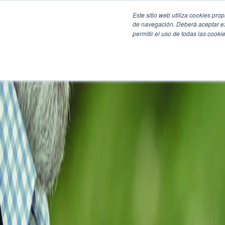
Este sitio web utiliza cookies pro
de navegación. Deberá aceptar ex
permitir el uso de todas las coo
SECCIONES
EBOOKS
MULTIMEDIA
NEWSLETTERS
EVENTO
BOLSA DE TRABAJO
Soluciones y tecnología alimentaria
Bebidas
Lácteos y derivados
Panificación y snacks
Cárnicos y alternativas plant-based
Confitería