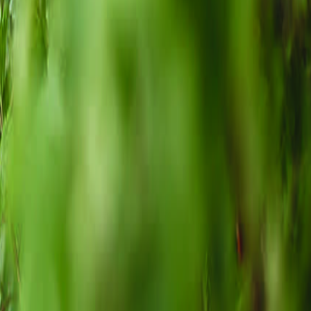
to para la agricultura.
or agricultores orgánicos que manejan hierbas de la
nen poco impacto ambiental
”
, afirma PAN.
sgo a los animales polinizadores y la salud de las