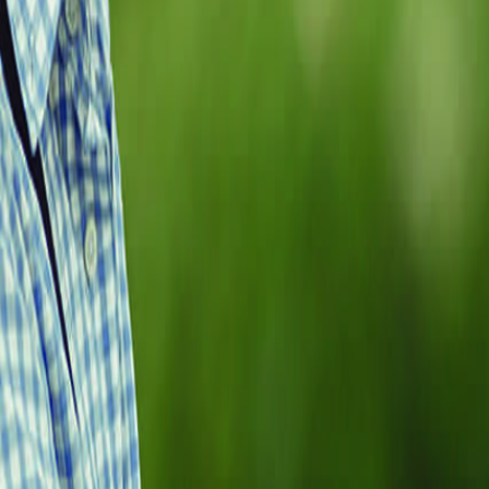
Suplementos alimenticios
Métodos de control y regulaciones
Seguridad e inocuidad alimentaria
Normatividad y regulaciones
Packaging y procesamiento
Materiales
Diseño e innovación
Envasado y procesamiento
Ebooks
Multimedia
Newsletters
Evento
Bolsa de trabajo