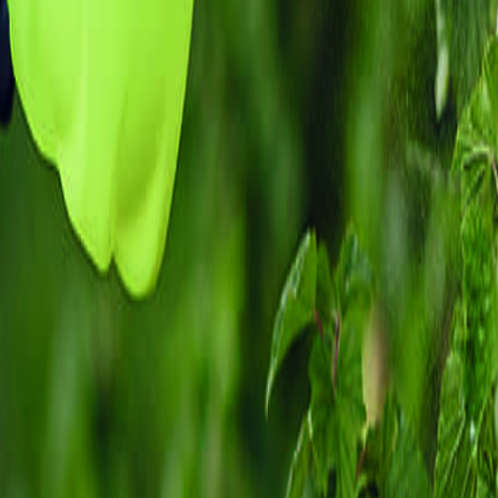
 en
Europa,
muestra nuevas alternativas libres de glifosa
ernativas no químicas
a los herbicidas ya utilizados p
los herbicidas son seguros para la salud humana y tie
sa y el uso de este químico puede estar poniendo en rie