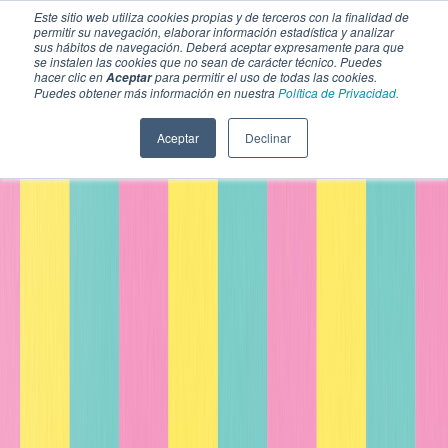
Este sitio web utiliza cookies propias y de terceros con la finalidad de
permitir su navegación, elaborar información estadística y analizar
sus hábitos de navegación. Deberá aceptar expresamente para que
se instalen las cookies que no sean de carácter técnico. Puedes
hacer clic en
para permitir el uso de todas las cookies.
Aceptar
Puedes obtener más información en nuestra
Política de Privacidad.
Aceptar
Declinar
SECCIONES
EBOOKS
MULTIMEDIA
NEWSLETTERS
EVENTO
BOLSA DE TRABAJO
Soluciones y tecnología alimentaria
Bebidas
Lácteos y derivados
Panificación y snacks
Cárnicos y alternativas plant-based
Confitería