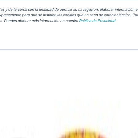
pias y de terceros con la finalidad de permitir su navegación, elaborar información e
presamente para que se instalen las cookies que no sean de carácter técnico. Pu
kies. Puedes obtener más información en nuestra
Política de Privacidad.