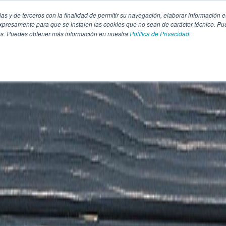
pias y de terceros con la finalidad de permitir su navegación, elaborar información e
presamente para que se instalen las cookies que no sean de carácter técnico. Pu
kies. Puedes obtener más información en nuestra
Política de Privacidad.