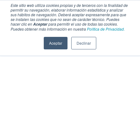
Este sitio web utiliza cookies propias y de terceros con la finalidad de
permitir su navegación, elaborar información estadística y analizar
sus hábitos de navegación. Deberá aceptar expresamente para que
se instalen las cookies que no sean de carácter técnico. Puedes
hacer clic en
para permitir el uso de todas las cookies.
Aceptar
Puedes obtener más información en nuestra
Política de Privacidad.
Aceptar
Declinar
SECCIONES
EBOOKS
MULTIMEDIA
NEWSLETTERS
EVENTO
BOLSA DE TRABAJO
Soluciones y tecnología alimentaria
Bebidas
Lácteos y derivados
Panificación y snacks
Cárnicos y alternativas plant-based
Confitería