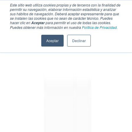
Este sitio web utiliza cookies propias y de terceros con la finalidad de
permitir su navegación, elaborar información estadística y analizar
sus hábitos de navegación. Deberá aceptar expresamente para que
se instalen las cookies que no sean de carácter técnico. Puedes
hacer clic en
para permitir el uso de todas las cookies.
Aceptar
Puedes obtener más información en nuestra
Política de Privacidad.
Aceptar
Declinar
SECCIONES
EBOOKS
MULTIMEDIA
NEWSLETTERS
EVENTO
BOLSA DE TRABAJO
Soluciones y tecnología alimentaria
Bebidas
Lácteos y derivados
Panificación y snacks
Cárnicos y alternativas plant-based
Confitería