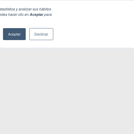
stadística y analizar sus hábitos
edes hacer clic en
para
Aceptar
Aceptar
Declinar