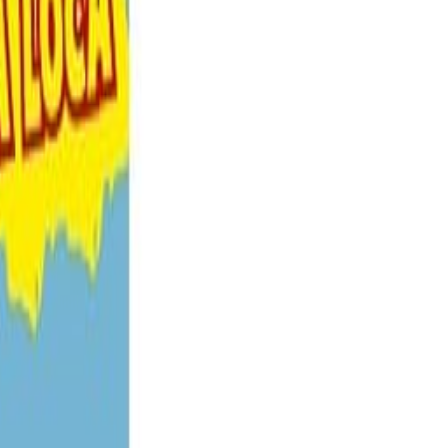
dores y, al mismo tiempo, con características que
antil, Lheritier decide ofrecer este Bola Loca de 16
su envoltorio.