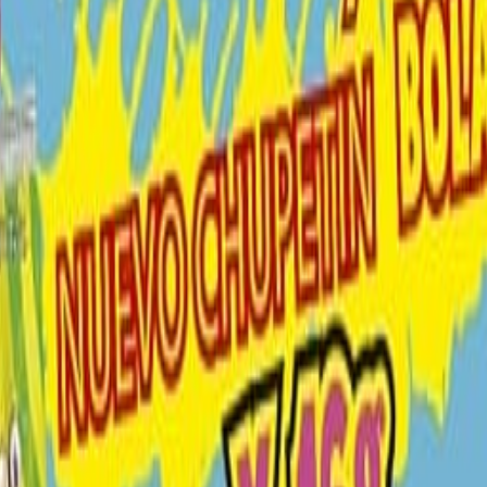
ma a la familia de productos de la marca.
 producto de la misma calidad buscada por los consumi
gramaje tendrá mayor aceptación en un segmento más inf
frutti, y con las más simpáticas y alocadas caripelas en 
ómico precio.