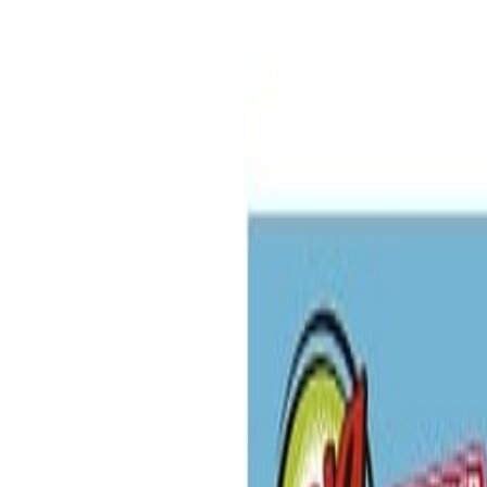
Confitería
Caramelo relleno con chicle tutti fruti
Lheritier lanza un nuevo chupetín Bola Loca que se suma a la familia
Redacción
THE FOOD TECH
Equipo editorial de contenidos
Última actualización:
24 de octubre de 2018
Compartir