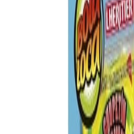
Lheritier lanza un nuevo chupetín Bola Loca que se su
Argentina.-
Pensado estratégicamente para ofrecer un
beneficien a los comercios.
Partiendo de la premisa de que un chupetín de menor 
gramos, sabor frutilla, relleno con chicle sabor tutti 
Están disponibles en bolsas de 24 unidades a un econ