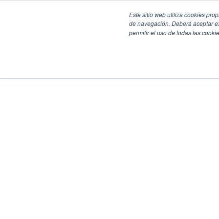
Este sitio web utiliza cookies pro
de navegación. Deberá aceptar ex
permitir el uso de todas las coo
SECCIONES
EBOOKS
MULTIMEDIA
NEWSLETTERS
EVENTO
BOLSA DE TRABAJO
Soluciones y tecnología alimentaria
Bebidas
Lácteos y derivados
Panificación y snacks
Cárnicos y alternativas plant-based
Confitería