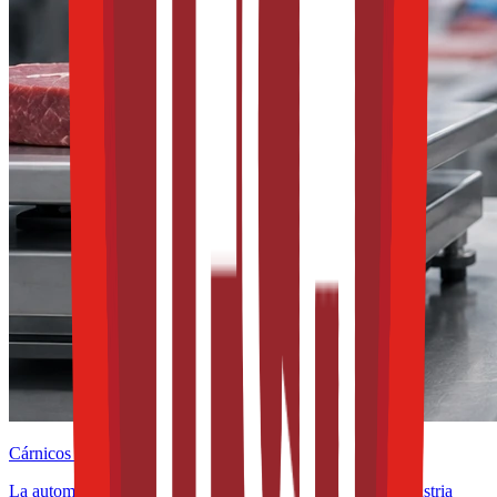
Cárnicos y alternativas plant-based
La automatización como aliada de la rentabilidad en la industria