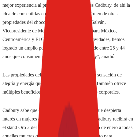
mejor experiencia al probar nuestros chocolates Cadbury, de ahí la
idea de consentirlas con un Spa, en donde disfruten de otras
propiedades del chocolate”, señaló Edmundo Galván,
Vicepresidente de Mercadotecnia de Cadbury para México,
Centroamérica y El Caribe. “Gracias a estas actividades, hemos
logrado un amplio posicionamiento en mujeres de entre 25 y 44
años que consumen nuestros chocolates Cadbury”, añadió.
Las propiedades del chocolate van más allá de la sensación de
alegría y energía que provocan sus ingredientes. También ofrece
múltiples beneficios al utilizarse para tratamientos corporales.
Cadbury sabe que el cuidado del cuerpo es algo que despierta
interés en mujeres de todas las edades. Por ello, Cadbury recibirá en
el stand Oro 2 del World Trade Center del 23 al 25 de enero a todas
aquellas mujeres que trabajan y buscan un momento para