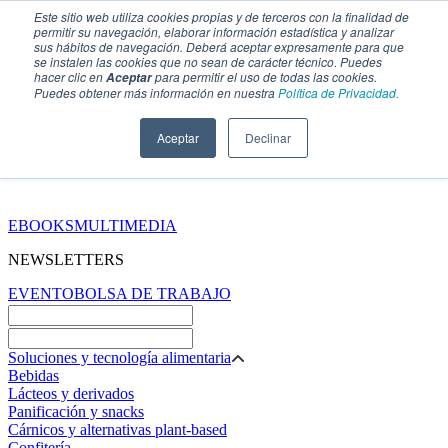
Este sitio web utiliza cookies propias y de terceros con la finalidad de
permitir su navegación, elaborar información estadística y analizar
sus hábitos de navegación. Deberá aceptar expresamente para que
se instalen las cookies que no sean de carácter técnico. Puedes
hacer clic en
para permitir el uso de todas las cookies.
Aceptar
Puedes obtener más información en nuestra
Política de Privacidad.
Aceptar
Declinar
SECCIONES
EBOOKS
MULTIMEDIA
NEWSLETTERS
EVENTO
BOLSA DE TRABAJO
Soluciones y tecnología alimentaria
Bebidas
Lácteos y derivados
Panificación y snacks
Cárnicos y alternativas plant-based
Confitería