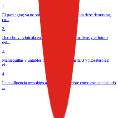
1
.
El packaging ya no solo protege alimentos: ahora debe demostrar,
co...
2
.
Derecho vitivinícola en México: desafíos normativos y el futuro
del...
3
.
Mantequillas y untables funcionales con omega-3 y fitoesteroles:
el...
4
.
La confluencia tecnológica en la alimentación: cómo está cambiando
...