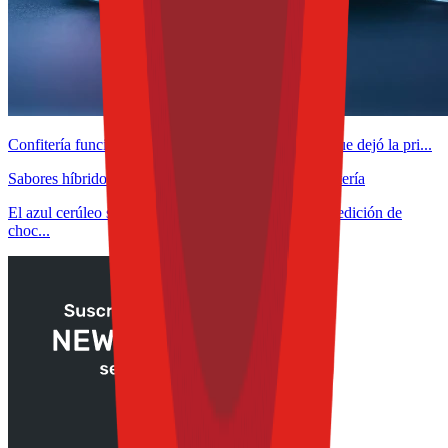
Confitería funcional con nootrópicos: las lecciones que dejó la pri...
Sabores híbridos marcan tendencia en el sector confitería
El azul cerúleo se convierte en tendencia con nueva edición de
choc...