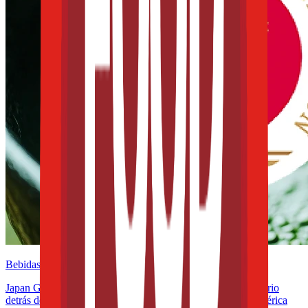
Bebidas
Japan Geographical Indication aplicada al té: el giro regulatorio
detrás del matcha y lo que significa para México y Latinoamérica