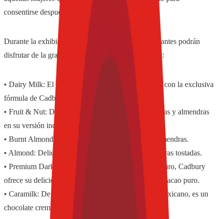
consentirse después de un ajetreado día.
Durante la exhibición, además de relajarse, las visitantes podrán
disfrutar de la gran variedad de chocolates Cadbury:
• Dairy Milk: El más cremoso y delicioso chocolate con la exclusiva
fórmula de Cadbury en su más pura expresión.
• Fruit & Nut: Delicioso chocolate Cadbury con pasas y almendras
en su versión individual.
• Burnt Almond: Delicioso chocolate oscuro con almendras.
• Almond: Delicioso chocolate Cadbury con almendras tostadas.
• Premium Dark: Para los amantes del chocolate oscuro, Cadbury
ofrece su deliciosa y exclusiva fórmula con 43% de cacao puro.
• Caramilk: De reciente incorporación al mercado mexicano, es un
chocolate cremoso relleno de delicioso caramelo.