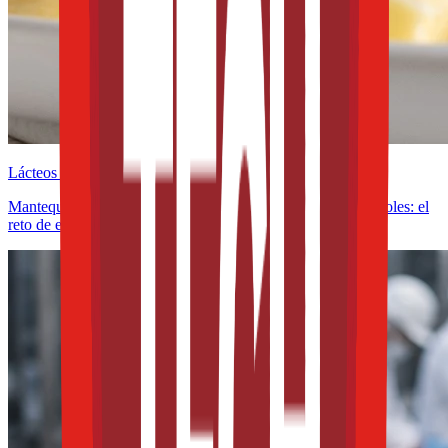
Lácteos y derivados
Mantequillas y untables funcionales con omega-3 y fitoesteroles: el
reto de estabilidad frente a la oxidación