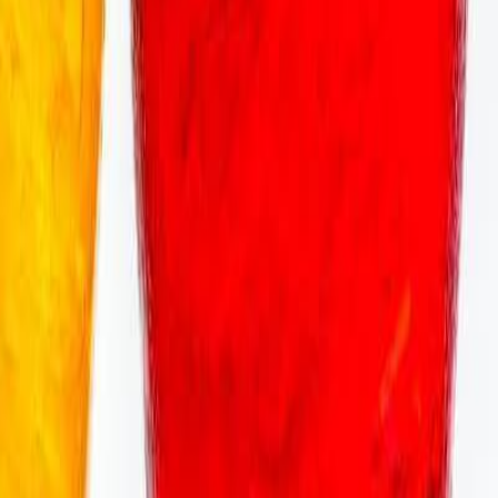
es de consumidores de gaseosas
con el mayor
tantes para las empresas productoras de este tipo de
 los chilenos con 121 litros y los mexicanos con 119.
ros per cápita.
para refrescarse en los meses de verano, aumentando
rutan en momentos especiales junto a su familia",