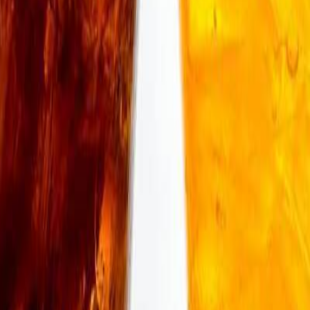
mo de peso
nsumidores por su salud y peso, es una amenaza para lo
abores que enmascaren el gusto que queda tras estos end
 de frutas a algunas marcas de gaseosas, para aliviana
En un futuro, los mercados de América Latina seguirán
s alentará a los productores a continuar la inversión e
to consumo de refrescos