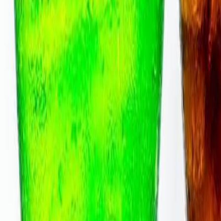
Euromonitor International
Un nuevo estudio de
iden
consumo per cápita de bebidas gaseosas a nivel mundia
bebidas.
De acuerdo con Euromonitor, los argentinos encabezan l
Otro país latinoamericano que destaca y entra en la li
En estos mercados las gaseosas no sólo cumplen la fun
las ocasiones de consumo y convirtiéndolas en favori
"Las bebidas carbonatadas son un símbolo aspiracional
dijo Jonas Feliciano, analista de la industria de bebida