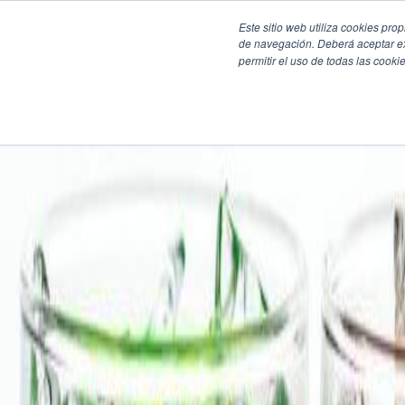
Este sitio web utiliza cookies pro
de navegación. Deberá aceptar ex
permitir el uso de todas las coo
SECCIONES
EBOOKS
MULTIMEDIA
NEWSLETTERS
EVENTO
BOLSA DE TRABAJO
Soluciones y tecnología alimentaria
Bebidas
Lácteos y derivados
Panificación y snacks
Cárnicos y alternativas plant-based
Confitería