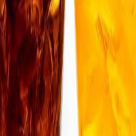
tificó a Argentina, Chile y México como los
principal
l, lo que convierte a la región en una de las más impor
a lista con 131 litros per cápita en 2012, seguidos por
sta de los top 10 es Uruguay, en el número 7, con 87 lit
ción de ser una bebida dulce, sino que son utilizadas 
tas de los consumidores.
 para los consumidores de bajos ingresos, que las disf
s.