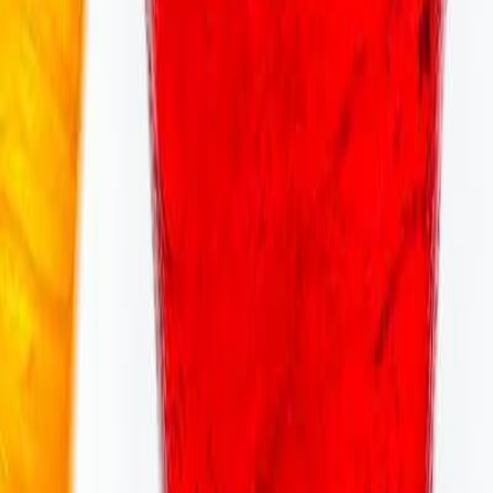
s productores de
bebidas
gaseosas
, pero la
innovación
ulzantes, han ayudado a aminorar esta preocupación.
r las preocupaciones de los consumidores por su
 siendo importantes como economías en expansión y el
n infraestructura, distribución y mercadeo de estas