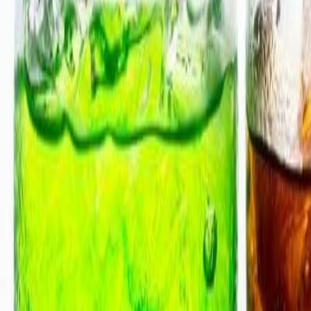
Suplementos alimenticios
Métodos de control y regulaciones
Seguridad e inocuidad alimentaria
Normatividad y regulaciones
Packaging y procesamiento
Materiales
Diseño e innovación
Envasado y procesamiento
Ebooks
Multimedia
Newsletters
Evento
Bolsa de trabajo