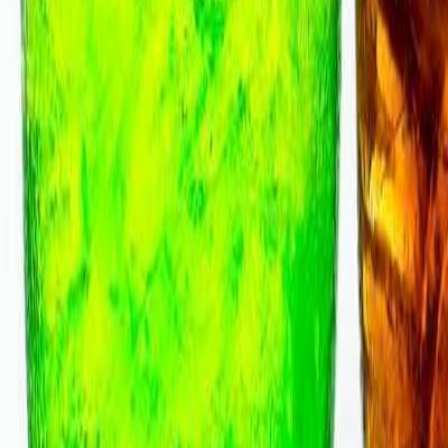
Bebidas
Bebidas gaseosas: conoce a sus principales consumidores
Un estudio realizado por Euromonitor destaca cuáles son los principa
Guillermina
García
Periodista especializada Senior
Última actualización:
2 de junio de 2020
Compartir