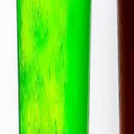
Top 10 mercados consumidores de
Argentina
Chile
México
Estados Unidos
Noruega
Bélgica
Uruguay
Arabia Saudita
Alemania
Irlanda
Fuente: Euromonitor International