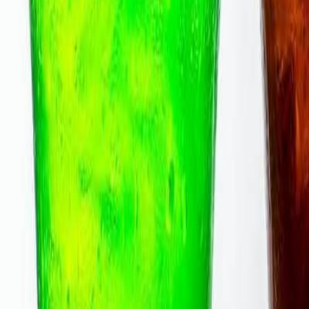
Bebidas azucaradas, un consu
Te puede interesar:
"Como en otras industrias, la preocupación de los co
en endulzantes
artificiales, así como en distintos s
Algunos fabricantes también han agregado jugo natural
salud", señaló.
Acerca de lo que vendrá, Jonas Feliciano comentó: "
incremento en el ingreso disponible de los consumidore
bebidas."
Te puede interesar: América Latina, en la línea del al