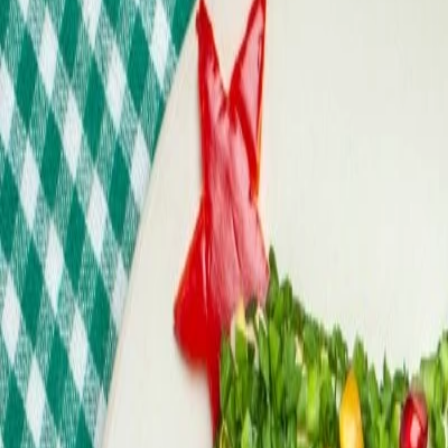
Suplementos alimenticios
Métodos de control y regulaciones
Seguridad e inocuidad alimentaria
Normatividad y regulaciones
Packaging y procesamiento
Materiales
Diseño e innovación
Envasado y procesamiento
Ebooks
Multimedia
Newsletters
Evento
Bolsa de trabajo