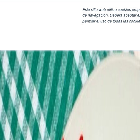
Este sitio web utiliza cookies pro
de navegación. Deberá aceptar ex
permitir el uso de todas las coo
SECCIONES
EBOOKS
MULTIMEDIA
NEWSLETTERS
EVENTO
BOLSA DE TRABAJO
Soluciones y tecnología alimentaria
Bebidas
Lácteos y derivados
Panificación y snacks
Cárnicos y alternativas plant-based
Confitería