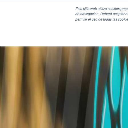
Este sitio web utiliza cookies pro
de navegación. Deberá aceptar ex
permitir el uso de todas las coo
SECCIONES
EBOOKS
MULTIMEDIA
NEWSLETTERS
EVENTO
BOLSA DE TRABAJO
Soluciones y tecnología alimentaria
Bebidas
Lácteos y derivados
Panificación y snacks
Cárnicos y alternativas plant-based
Confitería