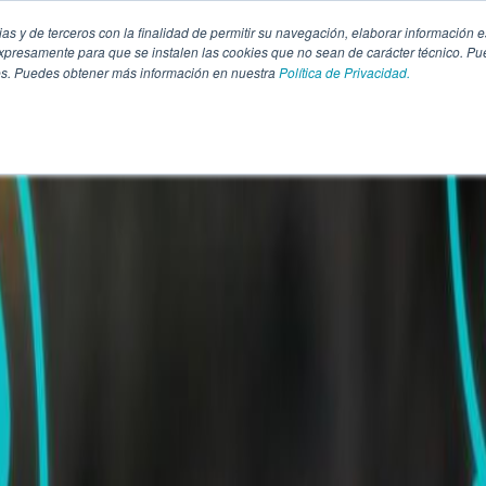
pias y de terceros con la finalidad de permitir su navegación, elaborar información e
presamente para que se instalen las cookies que no sean de carácter técnico. Pu
kies. Puedes obtener más información en nuestra
Política de Privacidad.