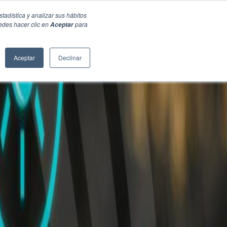
stadística y analizar sus hábitos
edes hacer clic en
para
Aceptar
Aceptar
Declinar