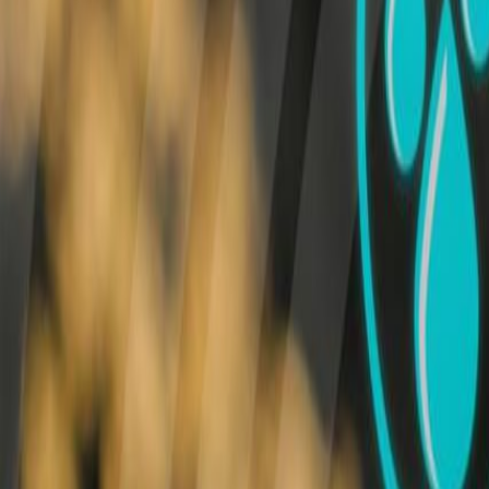
Suplementos alimenticios
Métodos de control y regulaciones
Seguridad e inocuidad alimentaria
Normatividad y regulaciones
Packaging y procesamiento
Materiales
Diseño e innovación
Envasado y procesamiento
Ebooks
Multimedia
Newsletters
Evento
Bolsa de trabajo