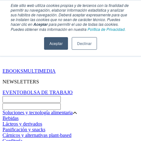
Este sitio web utiliza cookies propias y de terceros con la finalidad de
permitir su navegación, elaborar información estadística y analizar
sus hábitos de navegación. Deberá aceptar expresamente para que
se instalen las cookies que no sean de carácter técnico. Puedes
hacer clic en
para permitir el uso de todas las cookies.
Aceptar
Puedes obtener más información en nuestra
Política de Privacidad.
Aceptar
Declinar
SECCIONES
EBOOKS
MULTIMEDIA
NEWSLETTERS
EVENTO
BOLSA DE TRABAJO
Soluciones y tecnología alimentaria
Bebidas
Lácteos y derivados
Panificación y snacks
Cárnicos y alternativas plant-based
Confitería