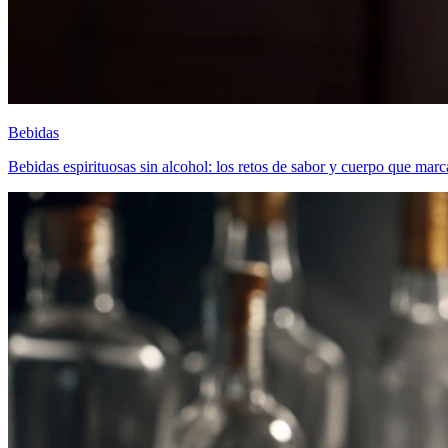
Bebidas
Bebidas espirituosas sin alcohol: los retos de sabor y cuerpo que marc