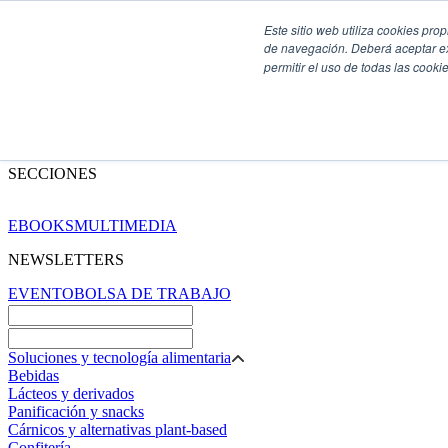
Este sitio web utiliza cookies pro
de navegación. Deberá aceptar ex
permitir el uso de todas las coo
SECCIONES
EBOOKS
MULTIMEDIA
NEWSLETTERS
EVENTO
BOLSA DE TRABAJO
Soluciones y tecnología alimentaria
Bebidas
Lácteos y derivados
Panificación y snacks
Cárnicos y alternativas plant-based
Confitería