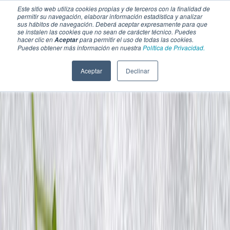
Este sitio web utiliza cookies propias y de terceros con la finalidad de
permitir su navegación, elaborar información estadística y analizar
sus hábitos de navegación. Deberá aceptar expresamente para que
se instalen las cookies que no sean de carácter técnico. Puedes
hacer clic en
para permitir el uso de todas las cookies.
Aceptar
Puedes obtener más información en nuestra
Política de Privacidad.
Aceptar
Declinar
SECCIONES
EBOOKS
MULTIMEDIA
NEWSLETTERS
EVENTO
BOLSA DE TRABAJO
Soluciones y tecnología alimentaria
Bebidas
Lácteos y derivados
Panificación y snacks
Cárnicos y alternativas plant-based
Confitería