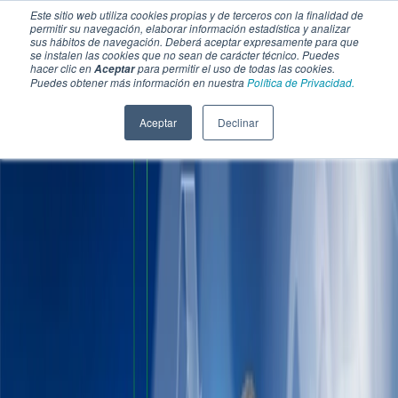
Este sitio web utiliza cookies propias y de terceros con la finalidad de
permitir su navegación, elaborar información estadística y analizar
sus hábitos de navegación. Deberá aceptar expresamente para que
se instalen las cookies que no sean de carácter técnico. Puedes
hacer clic en
para permitir el uso de todas las cookies.
Aceptar
Puedes obtener más información en nuestra
Política de Privacidad.
Aceptar
Declinar
SECCIONES
EBOOKS
MULTIMEDIA
NEWSLETTERS
EVENTO
BOLSA DE TRABAJO
Soluciones y tecnología alimentaria
Bebidas
Lácteos y derivados
Panificación y snacks
Cárnicos y alternativas plant-based
Confitería