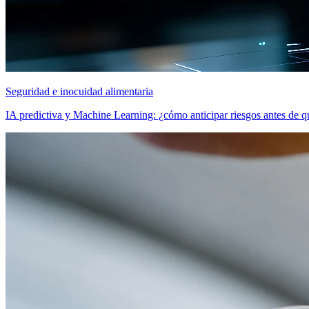
Seguridad e inocuidad alimentaria
IA predictiva y Machine Learning: ¿cómo anticipar riesgos antes de q