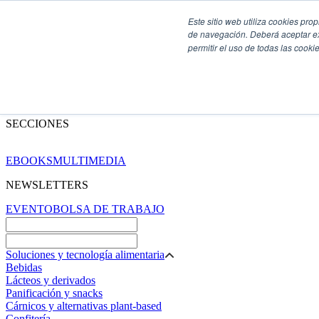
Este sitio web utiliza cookies pro
de navegación. Deberá aceptar ex
permitir el uso de todas las coo
SECCIONES
EBOOKS
MULTIMEDIA
NEWSLETTERS
EVENTO
BOLSA DE TRABAJO
Soluciones y tecnología alimentaria
Bebidas
Lácteos y derivados
Panificación y snacks
Cárnicos y alternativas plant-based
Confitería