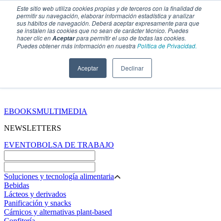
Este sitio web utiliza cookies propias y de terceros con la finalidad de
permitir su navegación, elaborar información estadística y analizar
sus hábitos de navegación. Deberá aceptar expresamente para que
se instalen las cookies que no sean de carácter técnico. Puedes
hacer clic en
para permitir el uso de todas las cookies.
Aceptar
Puedes obtener más información en nuestra
Política de Privacidad.
Aceptar
Declinar
SECCIONES
EBOOKS
MULTIMEDIA
NEWSLETTERS
EVENTO
BOLSA DE TRABAJO
Soluciones y tecnología alimentaria
Bebidas
Lácteos y derivados
Panificación y snacks
Cárnicos y alternativas plant-based
Confitería