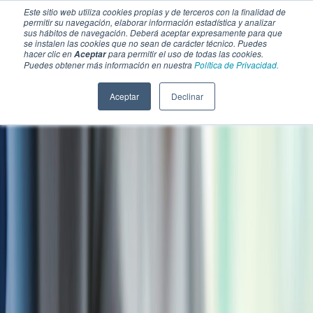
Este sitio web utiliza cookies propias y de terceros con la finalidad de
permitir su navegación, elaborar información estadística y analizar
sus hábitos de navegación. Deberá aceptar expresamente para que
se instalen las cookies que no sean de carácter técnico. Puedes
hacer clic en
para permitir el uso de todas las cookies.
Aceptar
Puedes obtener más información en nuestra
Política de Privacidad.
Aceptar
Declinar
SECCIONES
EBOOKS
MULTIMEDIA
NEWSLETTERS
EVENTO
BOLSA DE TRABAJO
Soluciones y tecnología alimentaria
Bebidas
Lácteos y derivados
Panificación y snacks
Cárnicos y alternativas plant-based
Confitería