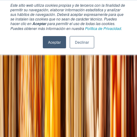
Este sitio web utiliza cookies propias y de terceros con la finalidad de
permitir su navegación, elaborar información estadística y analizar
sus hábitos de navegación. Deberá aceptar expresamente para que
se instalen las cookies que no sean de carácter técnico. Puedes
hacer clic en
para permitir el uso de todas las cookies.
Aceptar
Puedes obtener más información en nuestra
Política de Privacidad.
Aceptar
Declinar
SECCIONES
EBOOKS
MULTIMEDIA
NEWSLETTERS
EVENTO
BOLSA DE TRABAJO
Soluciones y tecnología alimentaria
Bebidas
Lácteos y derivados
Panificación y snacks
Cárnicos y alternativas plant-based
Confitería