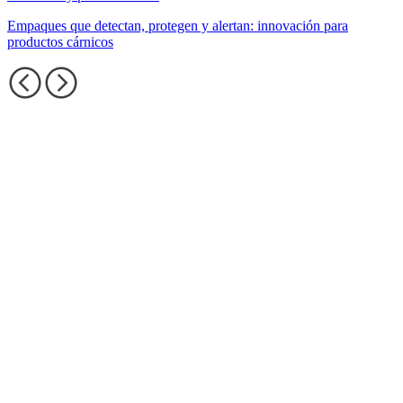
Empaques que detectan, protegen y alertan: innovación para
productos cárnicos