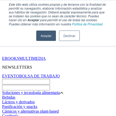
Este sitio web utiliza cookies propias y de terceros con la finalidad de
permitir su navegación, elaborar información estadística y analizar
sus hábitos de navegación. Deberá aceptar expresamente para que
se instalen las cookies que no sean de carácter técnico. Puedes
hacer clic en
para permitir el uso de todas las cookies.
Aceptar
Puedes obtener más información en nuestra
Política de Privacidad.
Aceptar
Declinar
SECCIONES
EBOOKS
MULTIMEDIA
NEWSLETTERS
EVENTO
BOLSA DE TRABAJO
Soluciones y tecnología alimentaria
Bebidas
Lácteos y derivados
Panificación y snacks
Cárnicos y alternativas plant-based
Confitería