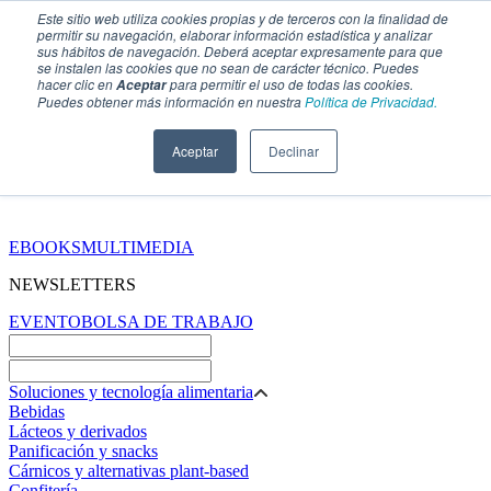
Este sitio web utiliza cookies propias y de terceros con la finalidad de
permitir su navegación, elaborar información estadística y analizar
sus hábitos de navegación. Deberá aceptar expresamente para que
se instalen las cookies que no sean de carácter técnico. Puedes
hacer clic en
para permitir el uso de todas las cookies.
Aceptar
Puedes obtener más información en nuestra
Política de Privacidad.
Aceptar
Declinar
SECCIONES
EBOOKS
MULTIMEDIA
NEWSLETTERS
EVENTO
BOLSA DE TRABAJO
Soluciones y tecnología alimentaria
Bebidas
Lácteos y derivados
Panificación y snacks
Cárnicos y alternativas plant-based
Confitería