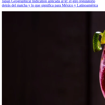
Japan Geographical Indication aplicada al té: el giro regulatorio
detrás del matcha y lo que significa para México y Latinoamérica