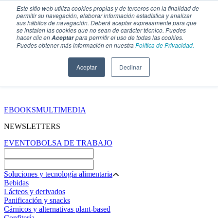
Este sitio web utiliza cookies propias y de terceros con la finalidad de
permitir su navegación, elaborar información estadística y analizar
sus hábitos de navegación. Deberá aceptar expresamente para que
se instalen las cookies que no sean de carácter técnico. Puedes
hacer clic en
para permitir el uso de todas las cookies.
Aceptar
Puedes obtener más información en nuestra
Política de Privacidad.
Aceptar
Declinar
SECCIONES
EBOOKS
MULTIMEDIA
NEWSLETTERS
EVENTO
BOLSA DE TRABAJO
Soluciones y tecnología alimentaria
Bebidas
Lácteos y derivados
Panificación y snacks
Cárnicos y alternativas plant-based
Confitería