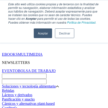
Este sitio web utiliza cookies propias y de terceros con la finalidad de
permitir su navegación, elaborar información estadística y analizar
sus hábitos de navegación. Deberá aceptar expresamente para que
se instalen las cookies que no sean de carácter técnico. Puedes
hacer clic en
para permitir el uso de todas las cookies.
Aceptar
Puedes obtener más información en nuestra
Política de Privacidad.
Aceptar
Declinar
SECCIONES
EBOOKS
MULTIMEDIA
NEWSLETTERS
EVENTO
BOLSA DE TRABAJO
Soluciones y tecnología alimentaria
Bebidas
Lácteos y derivados
Panificación y snacks
Cárnicos y alternativas plant-based
Confitería