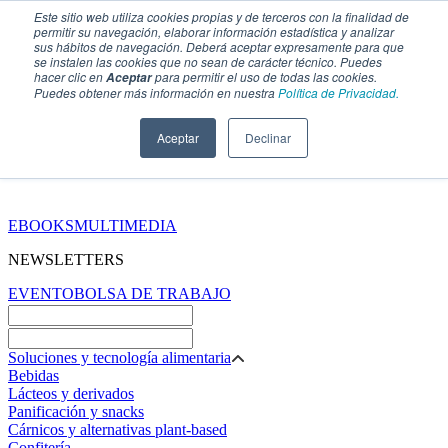
Este sitio web utiliza cookies propias y de terceros con la finalidad de
permitir su navegación, elaborar información estadística y analizar
sus hábitos de navegación. Deberá aceptar expresamente para que
se instalen las cookies que no sean de carácter técnico. Puedes
hacer clic en
para permitir el uso de todas las cookies.
Aceptar
Puedes obtener más información en nuestra
Política de Privacidad.
Aceptar
Declinar
SECCIONES
EBOOKS
MULTIMEDIA
NEWSLETTERS
EVENTO
BOLSA DE TRABAJO
Soluciones y tecnología alimentaria
Bebidas
Lácteos y derivados
Panificación y snacks
Cárnicos y alternativas plant-based
Confitería