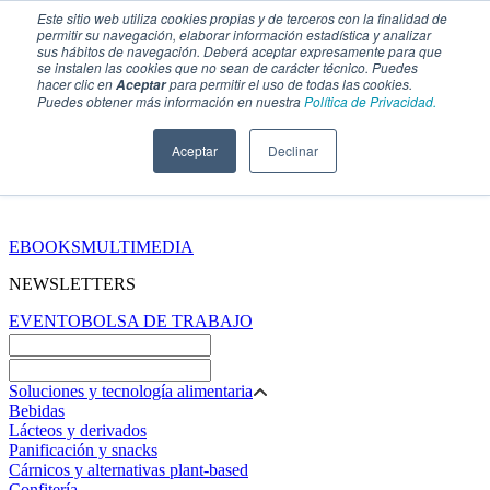
Este sitio web utiliza cookies propias y de terceros con la finalidad de
permitir su navegación, elaborar información estadística y analizar
sus hábitos de navegación. Deberá aceptar expresamente para que
se instalen las cookies que no sean de carácter técnico. Puedes
hacer clic en
para permitir el uso de todas las cookies.
Aceptar
Puedes obtener más información en nuestra
Política de Privacidad.
Aceptar
Declinar
SECCIONES
EBOOKS
MULTIMEDIA
NEWSLETTERS
EVENTO
BOLSA DE TRABAJO
Soluciones y tecnología alimentaria
Bebidas
Lácteos y derivados
Panificación y snacks
Cárnicos y alternativas plant-based
Confitería