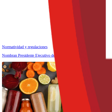
Normatividad y regulaciones
Nombran Presidente Ejecutivo de CropLife Latin America