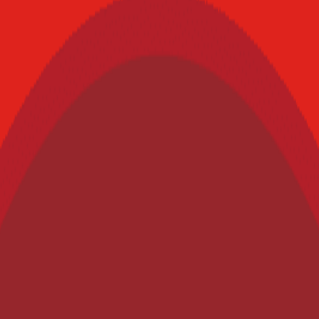
e latin america
nnovación e Inocuidad: Desafíos agroalimentarios del siglo XXI