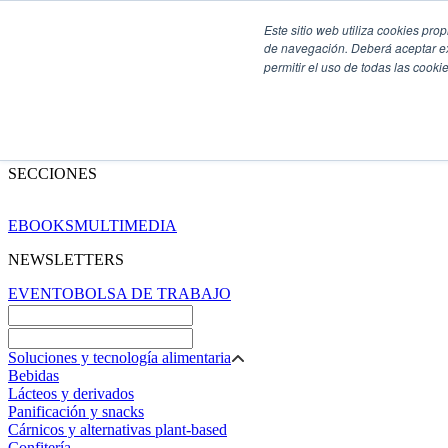
Este sitio web utiliza cookies pro
de navegación. Deberá aceptar ex
permitir el uso de todas las coo
SECCIONES
EBOOKS
MULTIMEDIA
NEWSLETTERS
EVENTO
BOLSA DE TRABAJO
Soluciones y tecnología alimentaria
Bebidas
Lácteos y derivados
Panificación y snacks
Cárnicos y alternativas plant-based
Confitería