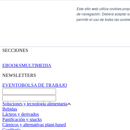
Este sitio web utiliza cookies pro
de navegación. Deberá aceptar ex
permitir el uso de todas las coo
SECCIONES
EBOOKS
MULTIMEDIA
NEWSLETTERS
EVENTO
BOLSA DE TRABAJO
Soluciones y tecnología alimentaria
Bebidas
Lácteos y derivados
Panificación y snacks
Cárnicos y alternativas plant-based
Confitería