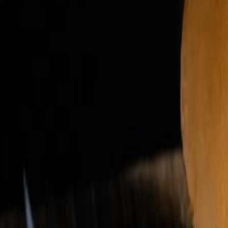
Suplementos alimenticios
Creatina más allá del deporte: aplicaciones en salud pública, envejecim