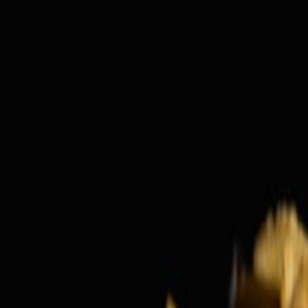
fusion
comida fusión