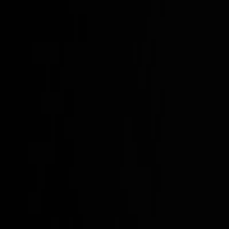
Resultado de búsqueda:
comida 
Cárnicos y alternativas plant-based
Disfruta de las hamburguesas premium que se adaptan a la tendencia 