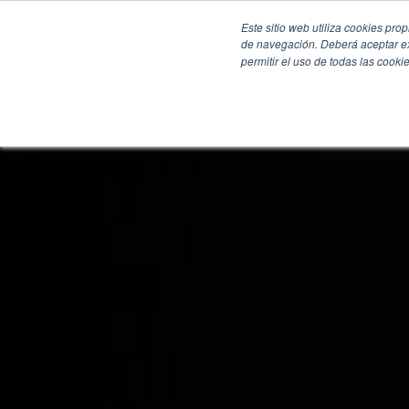
Este sitio web utiliza cookies pro
de navegación. Deberá aceptar ex
permitir el uso de todas las coo
SECCIONES
EBOOKS
MULTIMEDIA
NEWSLETTERS
EVENTO
BOLSA DE TRABAJO
Soluciones y tecnología alimentaria
Bebidas
Lácteos y derivados
Panificación y snacks
Cárnicos y alternativas plant-based
Confitería