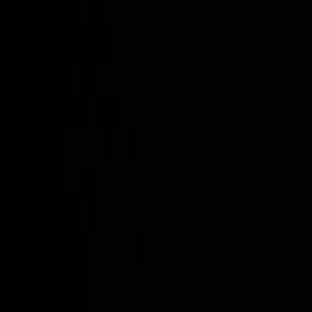
Suplementos alimenticios
Métodos de control y regulaciones
Seguridad e inocuidad alimentaria
Normatividad y regulaciones
Packaging y procesamiento
Materiales
Diseño e innovación
Envasado y procesamiento
Ebooks
Multimedia
Newsletters
Evento
Bolsa de trabajo