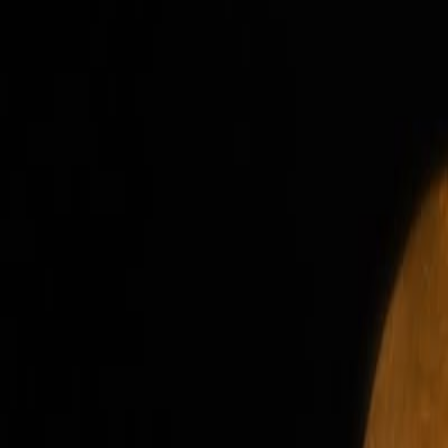
Newsletter
Panificados y Snacks
Innovaciones en aditivos, ingredientes, tecnologías y métodos para la
SUSCRIBIRME AHORA
Lo último