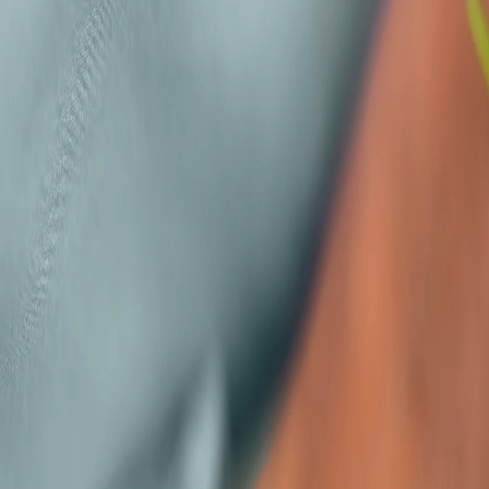
Bebidas
Starbucks lanza Nitro Cold Brew en lata
Newsletter