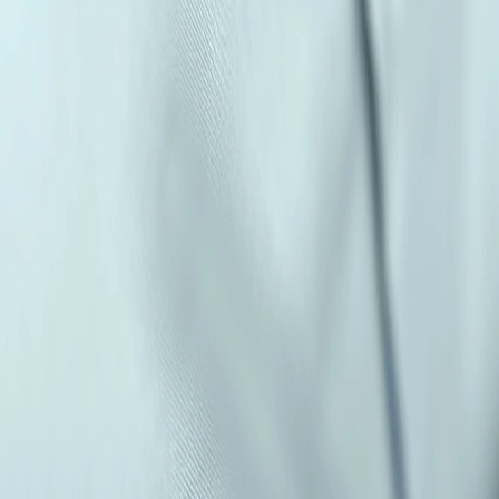
Resultado de búsqueda:
cold br
Bebidas
El auge del cold brew de té: tecnologías de extracción en frío para el