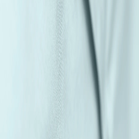
Suplementos alimenticios
Métodos de control y regulaciones
Seguridad e inocuidad alimentaria
Normatividad y regulaciones
Packaging y procesamiento
Materiales
Diseño e innovación
Envasado y procesamiento
Ebooks
Multimedia
Newsletters
Evento
Bolsa de trabajo