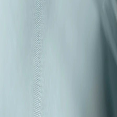
Tim Hortons invade al mercado con su nuevo Cold Brew Concentrat
Bebidas