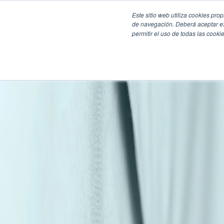
Este sitio web utiliza cookies pro
de navegación. Deberá aceptar ex
permitir el uso de todas las coo
SECCIONES
EBOOKS
MULTIMEDIA
NEWSLETTERS
EVENTO
BOLSA DE TRABAJO
Soluciones y tecnología alimentaria
Bebidas
Lácteos y derivados
Panificación y snacks
Cárnicos y alternativas plant-based
Confitería