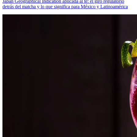
Japan Geographical Indication aplicada al té: el giro regulatorio
detrás del matcha y lo que significa para México y Latinoamérica