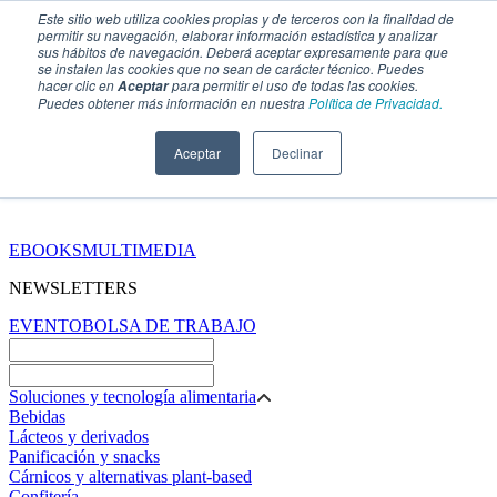
Este sitio web utiliza cookies propias y de terceros con la finalidad de
permitir su navegación, elaborar información estadística y analizar
sus hábitos de navegación. Deberá aceptar expresamente para que
se instalen las cookies que no sean de carácter técnico. Puedes
hacer clic en
para permitir el uso de todas las cookies.
Aceptar
Puedes obtener más información en nuestra
Política de Privacidad.
Aceptar
Declinar
SECCIONES
EBOOKS
MULTIMEDIA
NEWSLETTERS
EVENTO
BOLSA DE TRABAJO
Soluciones y tecnología alimentaria
Bebidas
Lácteos y derivados
Panificación y snacks
Cárnicos y alternativas plant-based
Confitería