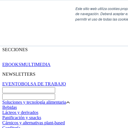
Este sitio web utiliza cookies pro
de navegación. Deberá aceptar ex
permitir el uso de todas las coo
SECCIONES
EBOOKS
MULTIMEDIA
NEWSLETTERS
EVENTO
BOLSA DE TRABAJO
Soluciones y tecnología alimentaria
Bebidas
Lácteos y derivados
Panificación y snacks
Cárnicos y alternativas plant-based
Confitería