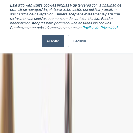
Este sitio web utiliza cookies propias y de terceros con la finalidad de
permitir su navegación, elaborar información estadística y analizar
sus hábitos de navegación. Deberá aceptar expresamente para que
se instalen las cookies que no sean de carácter técnico. Puedes
hacer clic en
para permitir el uso de todas las cookies.
Aceptar
Puedes obtener más información en nuestra
Política de Privacidad.
Aceptar
Declinar
SECCIONES
EBOOKS
MULTIMEDIA
NEWSLETTERS
EVENTO
BOLSA DE TRABAJO
Soluciones y tecnología alimentaria
Bebidas
Lácteos y derivados
Panificación y snacks
Cárnicos y alternativas plant-based
Confitería