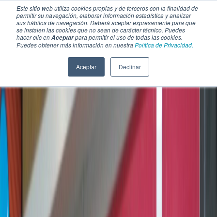
Este sitio web utiliza cookies propias y de terceros con la finalidad de
permitir su navegación, elaborar información estadística y analizar
sus hábitos de navegación. Deberá aceptar expresamente para que
se instalen las cookies que no sean de carácter técnico. Puedes
hacer clic en
para permitir el uso de todas las cookies.
Aceptar
Puedes obtener más información en nuestra
Política de Privacidad.
Aceptar
Declinar
SECCIONES
EBOOKS
MULTIMEDIA
NEWSLETTERS
EVENTO
BOLSA DE TRABAJO
Soluciones y tecnología alimentaria
Bebidas
Lácteos y derivados
Panificación y snacks
Cárnicos y alternativas plant-based
Confitería