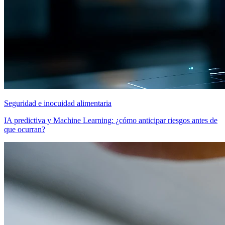
Seguridad e inocuidad alimentaria
IA predictiva y Machine Learning: ¿cómo anticipar riesgos antes de
que ocurran?