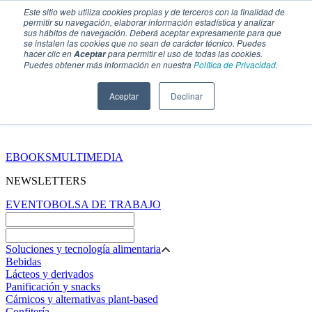
Este sitio web utiliza cookies propias y de terceros con la finalidad de
permitir su navegación, elaborar información estadística y analizar
sus hábitos de navegación. Deberá aceptar expresamente para que
se instalen las cookies que no sean de carácter técnico. Puedes
hacer clic en
para permitir el uso de todas las cookies.
Aceptar
Puedes obtener más información en nuestra
Política de Privacidad.
Aceptar
Declinar
SECCIONES
EBOOKS
MULTIMEDIA
NEWSLETTERS
EVENTO
BOLSA DE TRABAJO
Soluciones y tecnología alimentaria
Bebidas
Lácteos y derivados
Panificación y snacks
Cárnicos y alternativas plant-based
Confitería